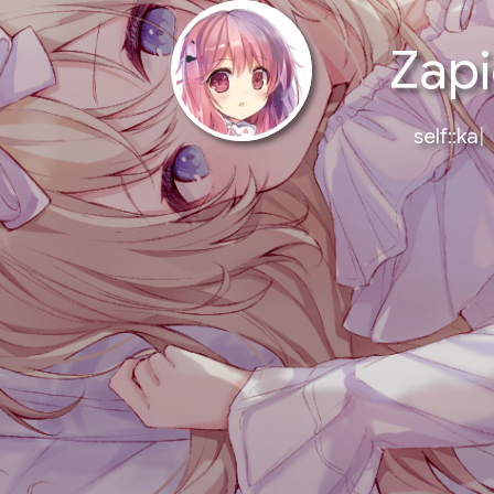
Zapi
self::kawaii