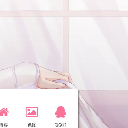
博客
色图
QQ群