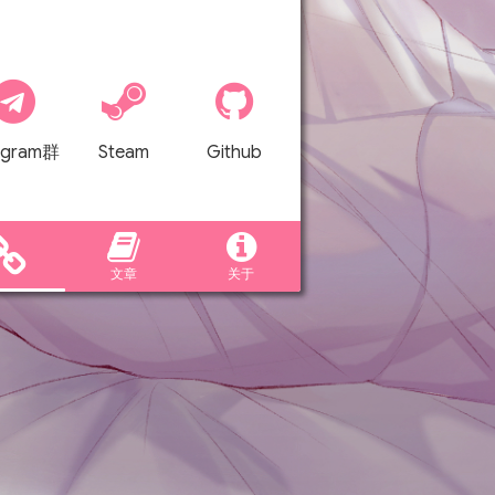
暂时无法连
egram群
Steam
Github
文章
关于