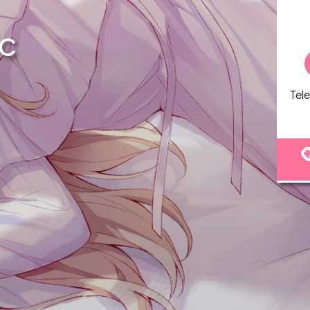
c
++;
|
Tel